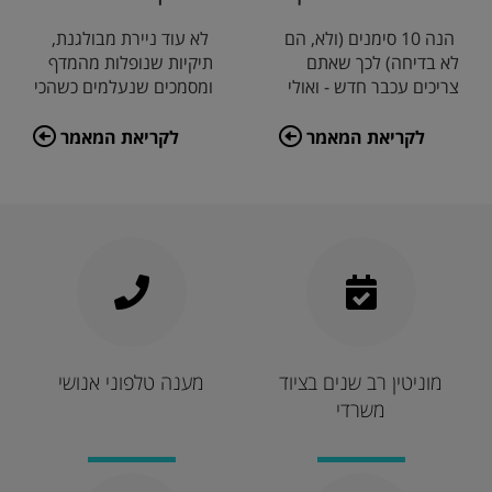
שלכם
הנה 10 סימנים (ולא, הם
לא עוד ניירת מבולגנת,
לא בדיחה) לכך שאתם
תיקיות שנופלות מהמדף
צריכים עכבר חדש - ואולי
ומסמכים שנעלמים כשהכי
אפילו סט חדש של עכבר
צריך אותם. עם כמה
ומקלדת או מג
פתרונות פשוטים
לקריאת המאמר
לקריאת המאמר
מוניטין רב שנים בציוד
מענה טלפוני אנושי
משרדי