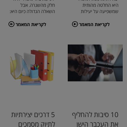
היא החלטה מהותית
חלק מהשגרה. אבל
שמשפיעה על יעילות
השאלה הגדולה כיום היא:
העבודה ועל תקציב
האם להזמין דרך
המשרד. במאמר זה נסקור
האינטרנט או לגשת
לקריאת המאמר
לקריאת המאמר
את היתר
לחנות ה
10 סיבות להחליף
5 דרכים יצירתיות
את העכבר הישן
לתיוק מסמכים