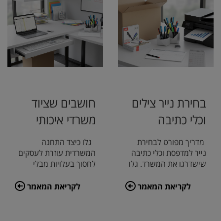
בחירת נייר צילים
חושבים שציוד
וכלי כתיבה
משרדי איכותי
חייב להיות יקר?
מדריך מפורט לבחירת
גלו כיצד התחנה
נייר למדפסת וכלי כתיבה
המשרדית עוזרת לעסקים
שישדרגו את המשרד. גלו
לחסוך בעלויות מבלי
איך לחסוך עם ארגז נייר
להתפשר על איכות. מנייר
a4, נייר ציל
צילום בזול ופתרונות
לקריאת המאמר
לקריאת המאמר