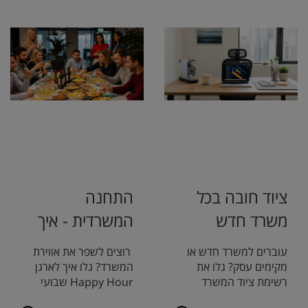
ציוד חובה בכל
התחנה
משרד חדש
המשרדית - איך
לארגן Happy
עוברים למשרד חדש או
רוצים לשפר את אווירת
Hour במשרד?
מקימים עסק? גלו את
המשרד? גלו איך לארגן
רשימת ציוד המשרד
Happy Hour שבועי
המלאה: מכלי כתיבה, ציוד
מוצלח ומהנה, עם טיפים