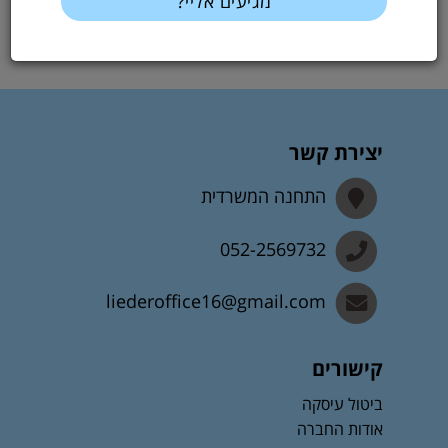
החלוקה
יצירת קשר
התחנה המשרדית
052-2569732
liederoffice16@gmail.com
קישורים
ביטול עיסקה
אודות החברה