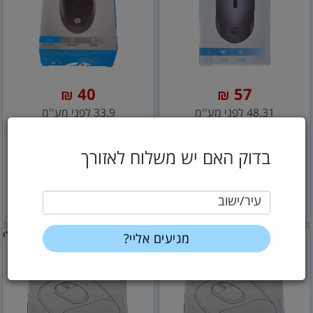
40
57
₪
₪
48.31 לפני מע''מ
33.9 לפני מע''מ
עכבר אופטי אלחוטי - HP-
עכבר חוטי -HP-דגם
דגם S1000- צב
M260- כבל באורך 1
בדוק האם יש משלוח לאזורך
עיר/ישוב
הוסף לסל
הוסף לסל
כללי
כללי