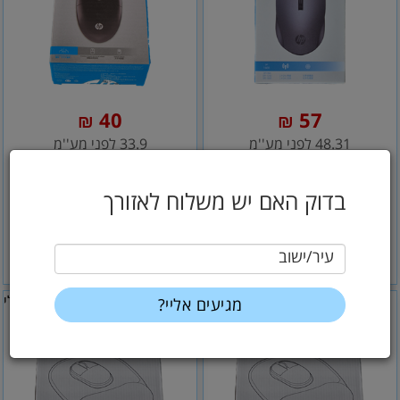
40
57
₪
₪
48.31 לפני מע''מ
33.9 לפני מע''מ
עכבר אופטי אלחוטי - HP-
עכבר חוטי -HP-דגם
דגם S1000- צב
M260- כבל באורך 1
בדוק האם יש משלוח לאזורך
עיר/ישוב
הוסף לסל
הוסף לסל
כללי
כללי