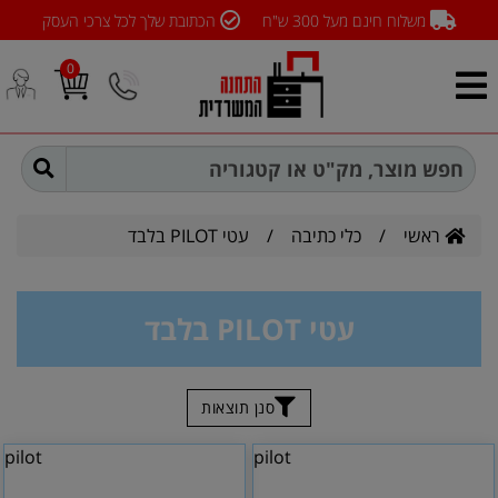
משלוח חינם מעל 300 ש"ח
הכתובת שלך לכל צרכי העסק
0
ראשי
/
כלי כתיבה
/
עטי PILOT בלבד
עטי PILOT בלבד
סנן תוצאות
pilot
pilot