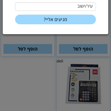
עיר/ישוב
27
60
₪
₪
50.85 לפני מע''מ
22.88 לפני מע''מ
קסיו מדעי fx-82ms new
מחשבון שולחני 01120
ג'ויסטיק
הוסף לסל
הוסף לסל
deli