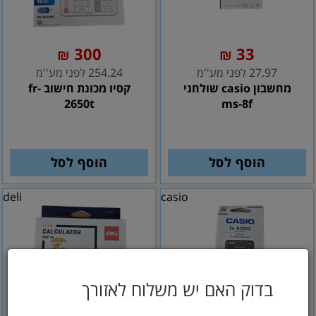
300
33
₪
₪
27.97 לפני מע''מ
254.24 לפני מע''מ
מחשבון casio שולחני
קסיו מכונת חישוב fr-
2650t
ms-8f
הוסף לסל
הוסף לסל
deli
casio
בדוק האם יש משלוח לאזורך