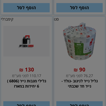
הוסף לסל
הוסף לסל
סנו
קימברלי
130
90
₪
₪
76.27 לפני מע''מ
110.17 לפני מע''מ
גליל נייר לניגוב -גולד -
גלילי מגבות נייר (6806 )
נייר חד שכבתי
6 יחידות במארז
הוסף לסל
הוסף לסל