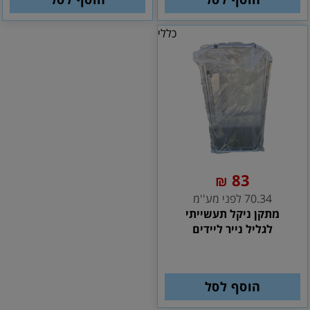
כללי
83
₪
70.34 לפני מע''מ
מתקן ניקל תעשייתי
לגליל נייר ליידים
הוסף לסל