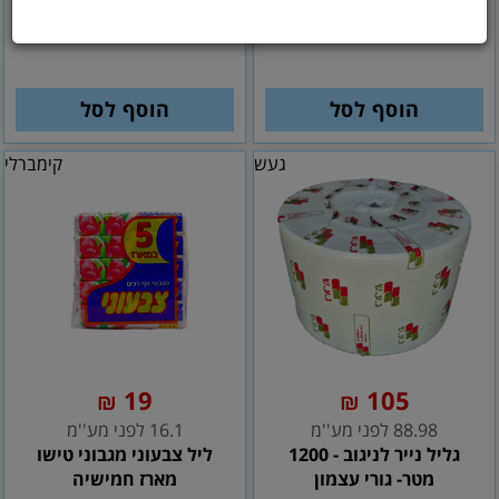
ידיים - 4000 יחי
גלילים 72 מטר סנו
הוסף לסל
הוסף לסל
געש
קימברלי
19
105
₪
₪
88.98 לפני מע''מ
16.1 לפני מע''מ
גליל נייר לניגוב - 1200
ליל צבעוני מגבוני טישו
מטר- גורי עצמון
מארז חמישיה