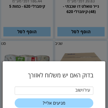
39.83 לפני מע''מ
186.44 לפני מע''מ
נייר טואלט דו שכבתי -
קימברלי 620 - כמות 5
(48)-קימברלי 620
הוסף לסל
הוסף לסל
שניב
סנו
בדוק האם יש משלוח לאזורך
עיר/ישוב
41
64
₪
₪
54.24 לפני מע''מ
34.75 לפני מע''מ
מגבות צץ רץ-נייר לניגוב
מגבת נייר חד שיכבתי-6