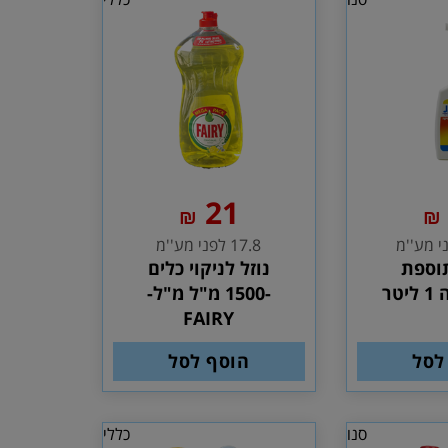
21
₪
₪
17.8 לפני מע''מ
וספת
נוזל לניקוי כלים
טר
-1500 מ"ל מ"ל-
FAIRY
לסל
הוסף לסל
סנו
כללי