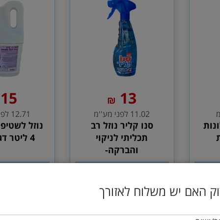
15
13
₪
11.02 לפני מע''מ
12.71 לפני מע''מ
נות
סנו קליר נוזל רב
נוזל לשטיפת
תכליתי לניקוי
4 ליטר דגם סנו F
והברקה-
הוסף לסל
הוסף 
ק האם יש משלוח לאזורך
כללי
כללי