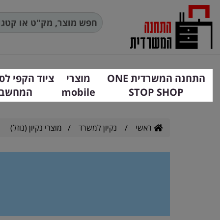
התחנה המשרדית ONE
מוצרי
ציוד הקפי לס
STOP SHOP
mobile
המחשב
ראשי
/
נקיון למשרד
/
מוצרי נקיון (נוזל)