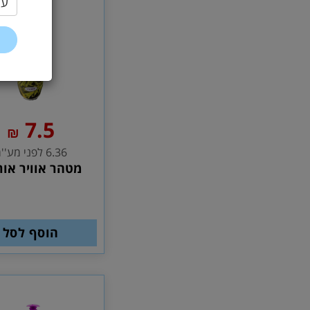
עי
7.5
₪
6.36 לפני מע''מ
מטהר אוויר אור
הוסף לסל