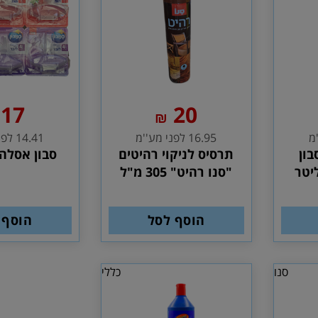
17
20
₪
16.95 לפני מע''מ
14.41 לפני מע''מ
בון
תרסיס לניקוי רהיטים
סבון אסלה 
"סנו רהיט" 305 מ"ל
הוסף לסל
הוסף 
סנו
כללי