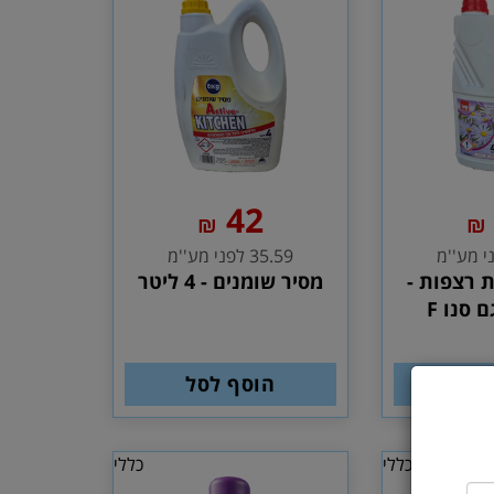
42
₪
₪
35.59 לפני מע''מ
 רצפות -
מסיר שומנים - 4 ליטר
לסל
הוסף לסל
כללי
כללי