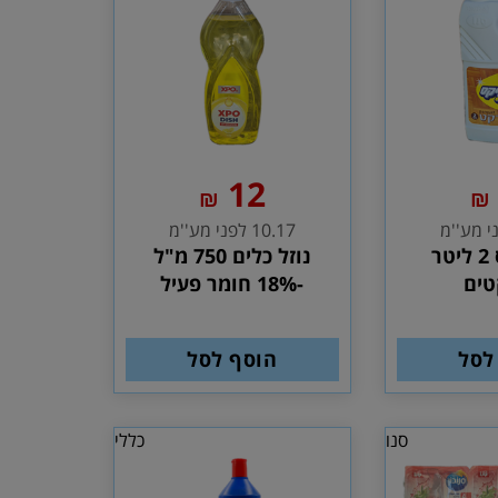
12
₪
₪
10.17 לפני מע''מ
פוליוויקס 2 ליטר
נוזל כלים 750 מ"ל
טים
-18% חומר פעיל
לסל
הוסף לסל
סנו
כללי