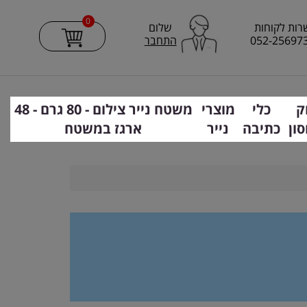
0
רות לקוחות
שלום
052-25697
התחבר
ק
כלי
מוצרי
משטח נייר צילום - 80 גרם - 48
סון
כתיבה
נייר
ארגז במשטח