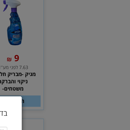
9
₪
7.63 לפני מע''מ
מגיק -מבריק חלו
ניקוי והברקת
משטחים-
הוסף לסל
בדו