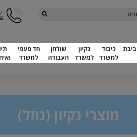
ש
32
ביבת
כיבוד
נקיון
שולחן
חד פעמי
תיו
למשרד
למשרד
העבודה
למשרד
ואיח
מוצרי נקיון (נוזל)