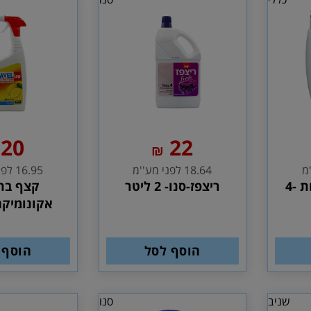
20
22
₪
18.64 לפני מע''מ
16.95 לפני מע''מ
נוזל לניקוי חלונות -4
ריצפז-סנו- 2 ליטר
קצף בת
אקונומיקה 1 לי
הוסף לסל
הוסף 
שניב
סנו