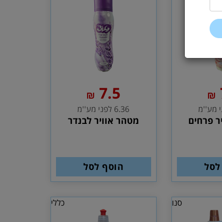
7.5
₪
₪
6.36 לפני מע''מ
ר פרחים
מטהר אוויר לבנדר
לסל
הוסף לסל
סנו
כללי