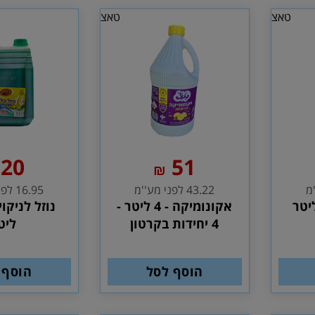
טאצ
טאצ
20
51
₪
43.22 לפני מע''מ
16.95 לפני מע''מ
אקונומיקה - 4 ליטר -
4 יחידות בקרטון
ליט
הוסף לסל
הוסף 