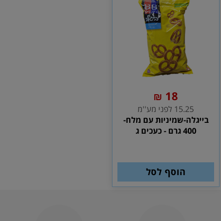
18
₪
15.25 לפני מע''מ
בייגלה-שמיניות עם מלח-
400 גרם - כעכים ג
הוסף לסל