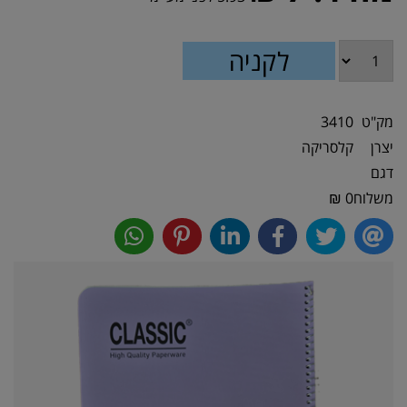
מק"ט
3410
יצרן
קלסריקה
דגם
משלוח
0 ₪